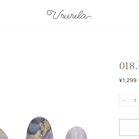
01
¥1,299
−