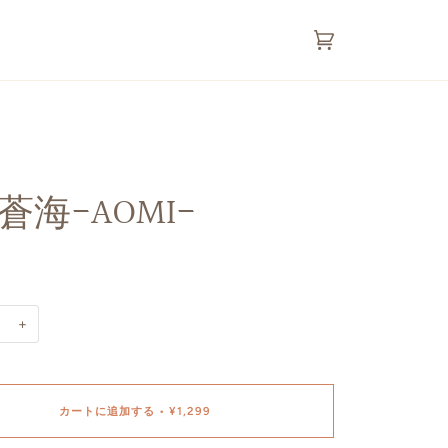
カ
(0)
ー
ト
8.蒼海-AOMI-
+
カートに追加する
•
¥1,299