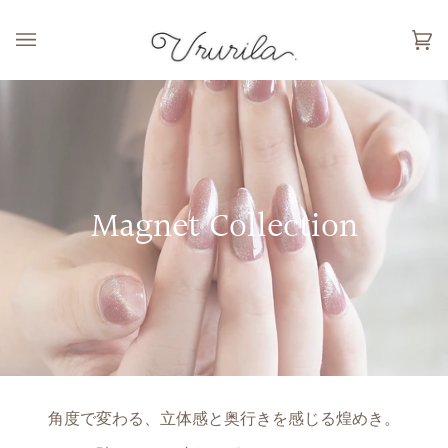
カ
(0
ー
ト
Magnet Collection
角度で変わる、
立体感と奥行きを感じる煌めき。