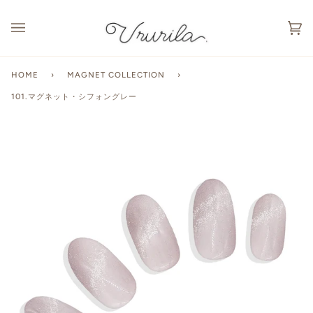
カ
(0
ー
ト
HOME
›
MAGNET COLLECTION
›
101.マグネット・シフォングレー