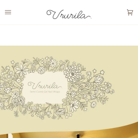
カ
(0
ー
ト