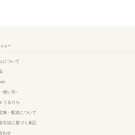
メニュー
らについて
覧
ion
o -使い方-
 de うるりら
交換・配送について
取引法に基づく表記
合わせ