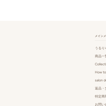
メイン
うるり
商品一
Collect
How t
salon
返品・
特定商
お問い