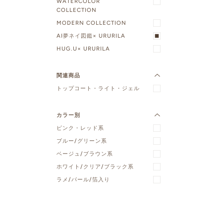
WATERCOLOR
COLLECTION
MODERN COLLECTION
AI夢ネイ図鑑× URURILA
HUG.U× URURILA
関連商品
トップコート・ライト・ジェル
カラー別
ピンク・レッド系
ブルー/グリーン系
ベージュ/ブラウン系
ホワイト/クリア/ブラック系
ラメ/パール/箔入り