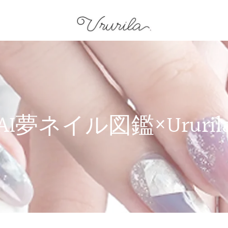
AI夢ネイル図鑑×Ururil