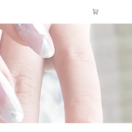
カ
(0)
ー
ト
a