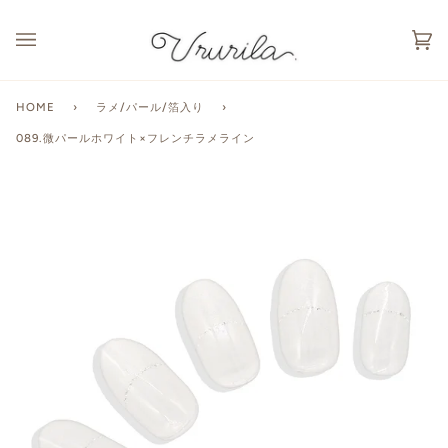
カ
(0
ー
ト
HOME
›
ラメ/パール/箔入り
›
089.微パールホワイト×フレンチラメライン