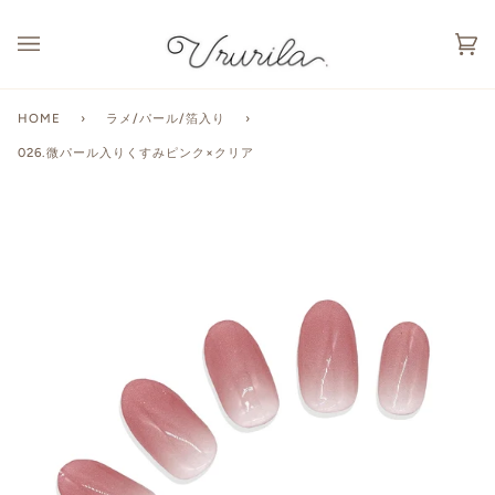
カ
(0
ー
ト
HOME
›
ラメ/パール/箔入り
›
026.微パール入りくすみピンク×クリア