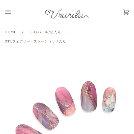
カ
(0
ー
ト
HOME
›
ラメ/パール/箔入り
›
031.フェアリー・ストーン（ラメ入り）