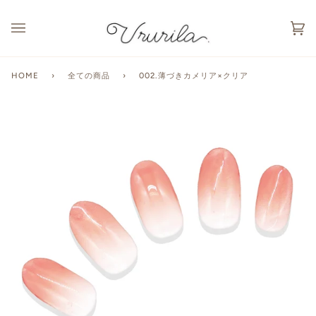
カ
(0
ー
ト
HOME
›
全ての商品
›
002.薄づきカメリア×クリア