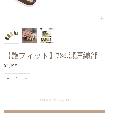
【艶フィット】786.瀬戸織部
¥1,199
−
+
SOLD OUT
•
¥1,199