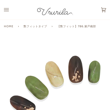
カ
(0
ー
ト
HOME
›
艶フィットタイプ
›
【艶フィット】786.瀬戸織部