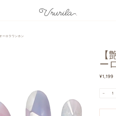
 オーロラワンホン
【艶
ー
¥1,199
−