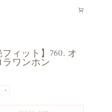
カ
(0)
ー
ト
フィット】760. オ
ロラワンホン
+
SOLD OUT
•
¥1,199