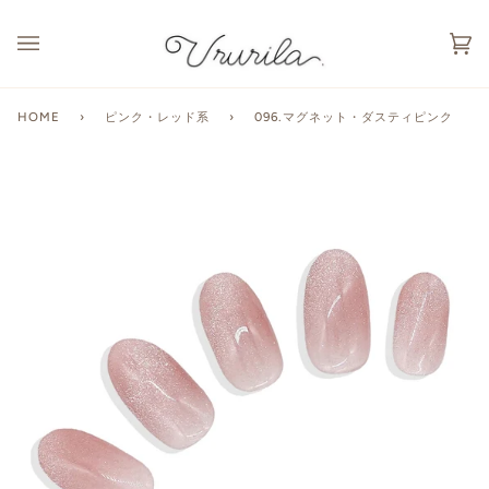
カ
(0
ー
ト
HOME
›
ピンク・レッド系
›
096.マグネット・ダスティピンク