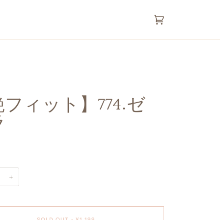
カ
(0)
ー
ト
フィット】774.ゼ
ラ
+
SOLD OUT
•
¥1,199