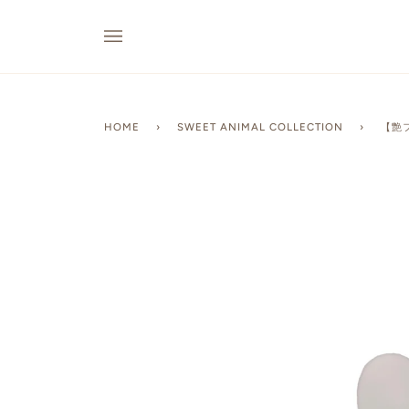
HOME
›
SWEET ANIMAL COLLECTION
›
【艶