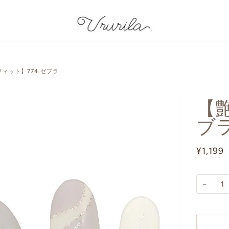
フィット】774.ゼブラ
【艶
ブ
¥1,199
−