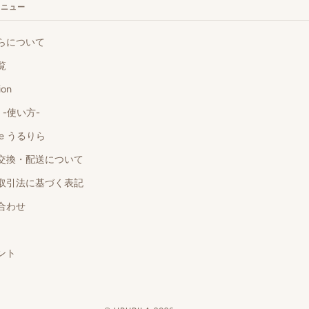
メニュー
らについて
覧
ion
o -使い方-
 de うるりら
交換・配送について
取引法に基づく表記
合わせ
ント