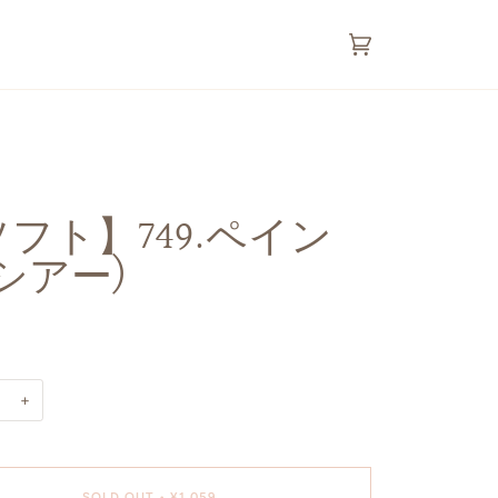
カ
(0)
ー
ト
フト】749.ペイン
シアー)
+
SOLD OUT
•
¥1,059