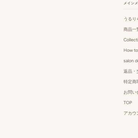
メイン
うるり
商品一
Collect
How t
salon
返品・
特定商
お問い
TOP
アカウ