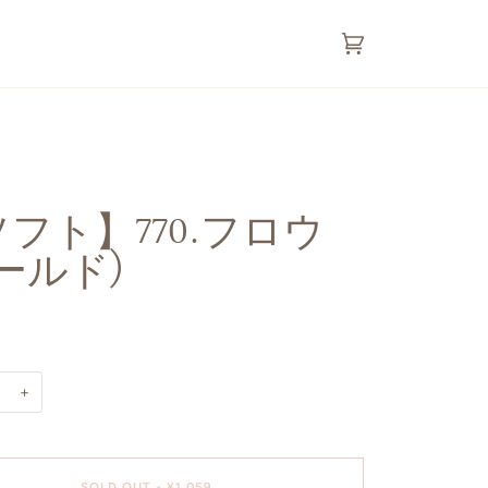
カ
(0)
ー
ト
フト】770.フロウ
ゴールド)
+
SOLD OUT
•
¥1,059