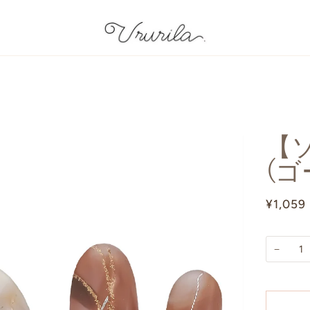
【ソ
(
¥1,059
−