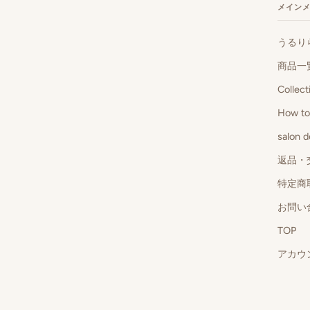
メイン
うるり
商品一
Collect
How t
salon
返品・
特定商
お問い
TOP
アカウ