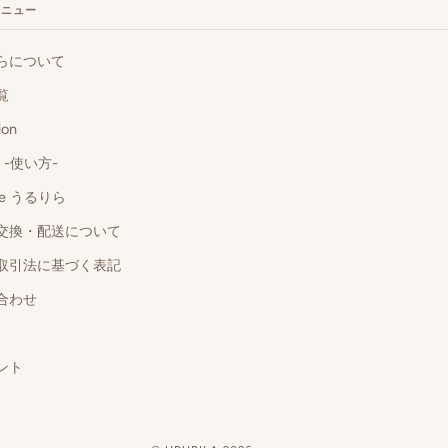
メニュー
らについて
覧
ion
o -使い方-
 de うるりら
交換・配送について
取引法に基づく表記
合わせ
ント