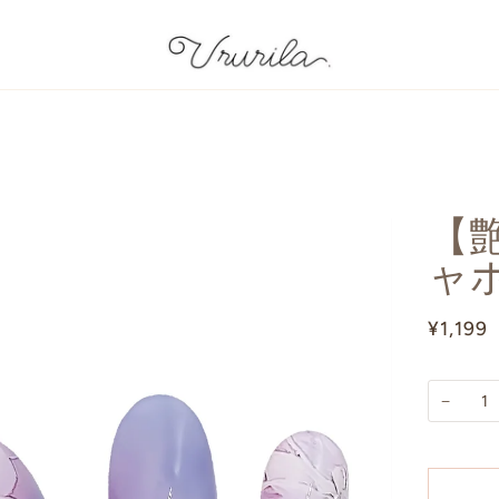
【艶
ャ
¥1,199
−