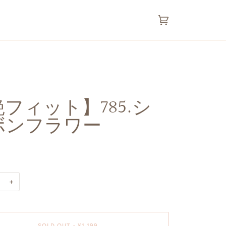
カ
(0)
ー
ト
フィット】785.シ
ボンフラワー
+
SOLD OUT
•
¥1,199