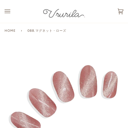
カ
(0
ー
ト
HOME
›
088.マグネット・ローズ