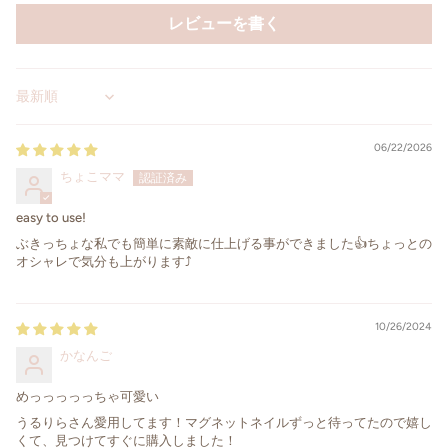
レビューを書く
Sort by
06/22/2026
ちょこママ
easy to use!
ぶきっちょな私でも簡単に素敵に仕上げる事ができました👍ちょっとの
オシャレで気分も上がります⤴️
10/26/2024
かなんご
めっっっっっちゃ可愛い
うるりらさん愛用してます！マグネットネイルずっと待ってたので嬉し
くて、見つけてすぐに購入しました！