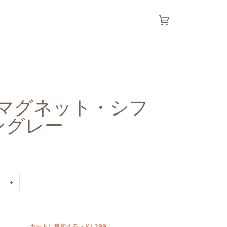
カ
(0)
ー
ト
1.マグネット・シフ
ングレー
+
カートに追加する
•
¥1,299