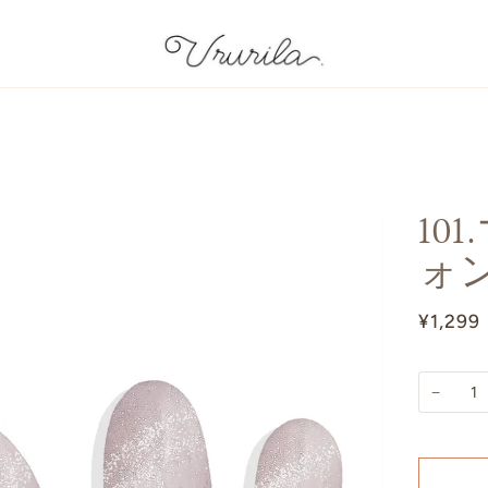
10
ォ
¥1,299
−